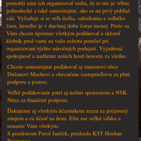
pomohli nám ich organizovať vedia, že to nie je vôbec
jednoduché a také samozrejme, ako sa na prvý pohľad
zdá. Vyžaduje si to veľa úsilia, odriekania a voľného
času, ktorého je v dnešnej dobe čoraz menej. Preto sa
Vám chcem úprimne všetkým poďakovať a skloniť
klobúk pred vami za vašu ochotu pomôcť pri
organizovaní týchto náročných podujatí. Vyjadrená
spokojnosť a nadšenie našich hostí hovoria za všetko.
Chcem samozrejme poďakovať aj starostovi obce
Dušanovi Machovi a obecnému zastupiteľstvu za plnú
podporu a pomoc.
Veľké poďakovanie patrí aj našim sponzorom a NSK
Nitra za finančnú podporu.
Ďakujeme aj všetkým účastníkom zrazu za prejavený
záujem a za účasť na ňom. Ešte raz veľká vďaka a
uznanie Vám všetkým.
S pozdravom Pavol Janček, predseda KST Horňan
Práznovce.