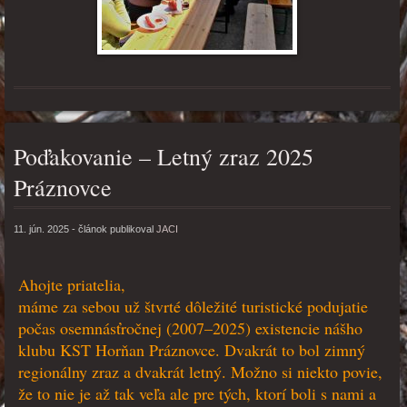
Poďakovanie – Letný zraz 2025
Práznovce
11. jún. 2025
- článok publikoval
JACI
Ahojte priatelia,
máme za sebou už štvrté dôležité turistické podujatie
počas osemnásťročnej (2007–2025) existencie nášho
klubu KST Horňan Práznovce. Dvakrát to bol zimný
regionálny zraz a dvakrát letný. Možno si niekto povie,
že to nie je až tak veľa ale pre tých, ktorí boli s nami a