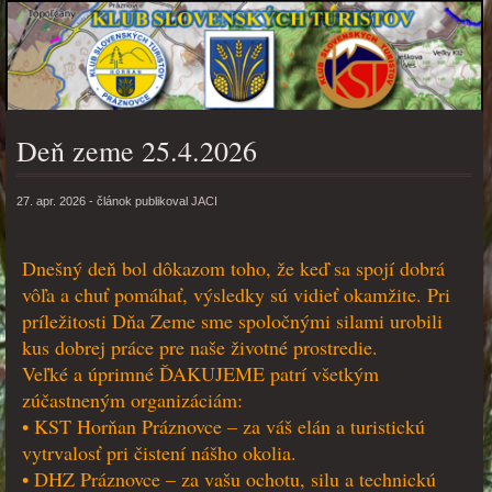
Deň zeme 25.4.2026
PONUKA
27. apr. 2026
- článok publikoval
JACI
Dnešný deň bol dôkazom toho, že keď sa spojí dobrá
vôľa a chuť pomáhať, výsledky sú vidieť okamžite. Pri
príležitosti Dňa Zeme sme spoločnými silami urobili
kus dobrej práce pre naše životné prostredie.
Veľké a úprimné ĎAKUJEME patrí všetkým
zúčastneným organizáciám:
• KST Horňan Práznovce – za váš elán a turistickú
vytrvalosť pri čistení nášho okolia.
• DHZ Práznovce – za vašu ochotu, silu a technickú