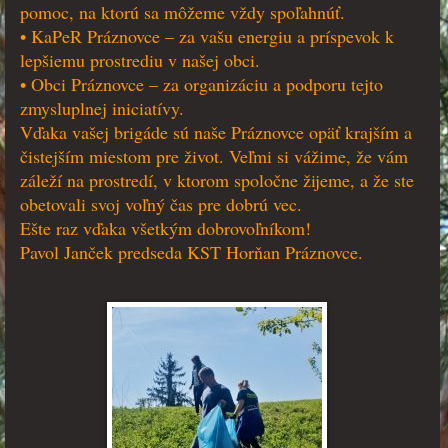
pomoc, na ktorú sa môžeme vždy spoľahnúť.
• KaPeR Práznovce – za vašu energiu a príspevok k
lepšiemu prostrediu v našej obci.
• Obci Práznovce – za organizáciu a podporu tejto
zmysluplnej iniciatívy.
Vďaka vašej brigáde sú naše Práznovce opäť krajším a
čistejším miestom pre život. Veľmi si vážime, že vám
záleží na prostredí, v ktorom spoločne žijeme, a že ste
obetovali svoj voľný čas pre dobrú vec.
Ešte raz vďaka všetkým dobrovoľníkom!
Pavol Janček predseda KST Horňan Práznovce.