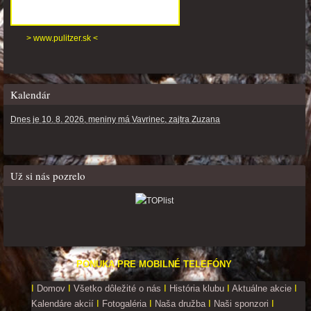
> www.pulitzer.sk <
Kalendár
Dnes je 10. 8. 2026, meniny má Vavrinec, zajtra Zuzana
Už si nás pozrelo
PONUKA PRE MOBILNÉ TELEFÓNY
I
Domov
I
Všetko dôležité o nás
I
História klubu
I
Aktuálne akcie
I
Kalendáre akcií
I
Fotogaléria
I
Naša družba
I
Naši sponzori
I