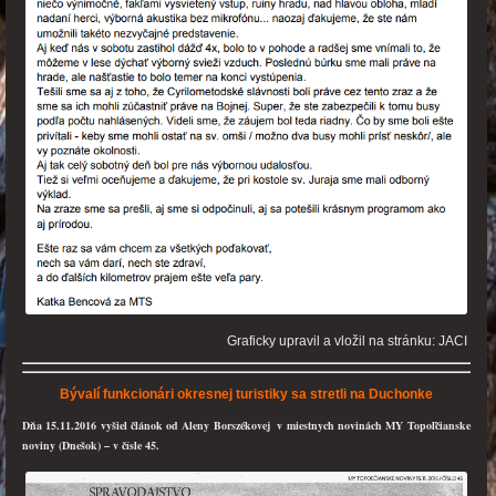
Graficky upravil a vložil na stránku: JACI
Bývalí funkcionári okresnej turistiky sa stretli na Duchonke
Dňa 15.11.2016 vyšiel článok od Aleny Borszékovej v miestnych novinách MY Topoľčianske
noviny (Dnešok) – v čísle 45.