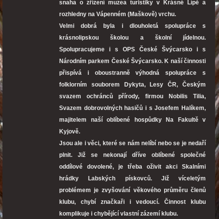
snaha o zřízení muzea turistiky v Krásné Lípě a
rozhledny na Vápenném (Maškově) vrchu.
Velmi dobrá byla i dlouholetá spolupráce s
krásnolipskou školou a školní jídelnou.
Spolupracujeme i s OPS České Švýcarsko i s
Národním parkem České Švýcarsko. K naší činnosti
přispívá i oboustranně výhodná spolupráce s
folklorním souborem Dykyta, Lesy ČR, Českým
svazem ochránců přírody, firmou Nobilis Tilia,
Svazem dobrovolných hasičů i s Josefem Halíkem,
majitelem naší oblíbené hospůdky Na Fakultě v
Kyjově.
Jsou ale i věci, které se nám nelíbí nebo se je nedaří
plnit. Již se nekonají dříve oblíbené společné
oddílové dovolené, je třeba oživit akci Skalními
hrádky Labských pískovců. Již víceletým
problémem je zvyšování věkového průměru členů
klubu, chybí značkaři i vedoucí. Činnost klubu
komplikuje i chybějící vlastní zázemí klubu.