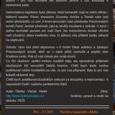
dobrot – pro nás nezvyklé ale výborné jitrnice s rýží, klobásky a
zeleninový salát.
Samostatnou kapitolou byla zábava. Naši kamarádi mají ve svém středu i
folklorní soubor: Pavel, krasavice Zuzanka, Anička a Tomáš nám celý
večer předváděli, co umí. A krom tancování nám předseda Práznovských
turistů Pavel Janček předvedl, jaký je skvělý muzikant a zpěvák. V tanci i
zpěvu nezůstali pozadu ani naši členi. Na rozloučenou dostali všichni
naši účastníci láhev kvalitního vína. O půlnoci nás přátelé taxíky odvezli
na ubytování.
Sobota: ráno nás před ubytovnou v 8 hodin čekal autobus a zástupci
Práznovských turistů, kteří se s námi přišli rozloučit a popřát nám
šťastnou cestu. Pak už nás čekala jen cesta domů.
Co říci závěrem: politici mohou rozdělit státy, ale opravdové přátelství
obyčejných lidí nerozdělí žádná hranice. Chtěl bych touto cestou
poděkovat našim hostitelům za vše, co pro nás připravili. Byly to pro nás
krásně strávené dny.
Chtěl bych poděkovat účastníkům exkurze za disciplínu a reprezentaci. V
neposlední řadě i našemu perfektnímu řidiči.
Autor článku: Václav Hieke Zdroj:
http://www.kctkrasnalipa.cz/
Graficky upravil a vložil na
stránku: PEŠI
30.6. – 5.7.2015 N
ávštěva kamarádů z Klubu