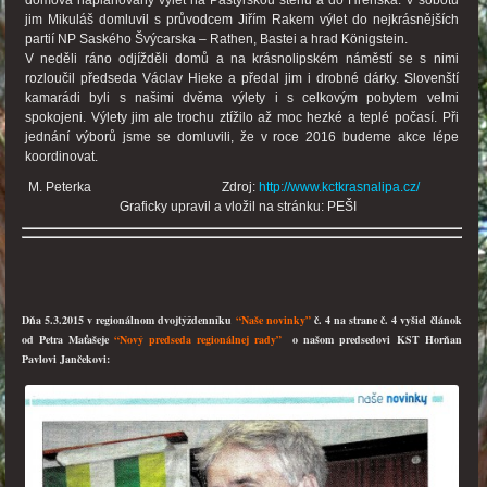
jim Mikuláš domluvil s průvodcem Jiřím Rakem výlet do nejkrásnějších
partií NP Saského Švýcarska – Rathen, Bastei a hrad Königstein.
V neděli ráno odjížděli domů a na krásnolipském náměstí se s nimi
rozloučil předseda Václav Hieke a předal jim i drobné dárky. Slovenští
kamarádi byli s našimi dvěma výlety i s celkovým pobytem velmi
spokojeni. Výlety jim ale trochu ztížilo až moc hezké a teplé počasí. Při
jednání výborů jsme se domluvili, že v roce 2016 budeme akce lépe
koordinovat.
M. Peterka Zdroj:
http://www.kctkrasnalipa.cz/
Graficky upravil a vložil na stránku: PEŠI
Dňa 5.3.2015 v regionálnom dvojtýždenníku
“Naše novinky”
č. 4 na strane č. 4 vyšiel článok
od Petra Maťašeje
“Nový predseda regionálnej rady”
o našom predsedovi KST Horňan
Pavlovi Jančekovi: