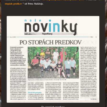
stopách predkov
” od Petra Maťašeje.
Po stopách predkov