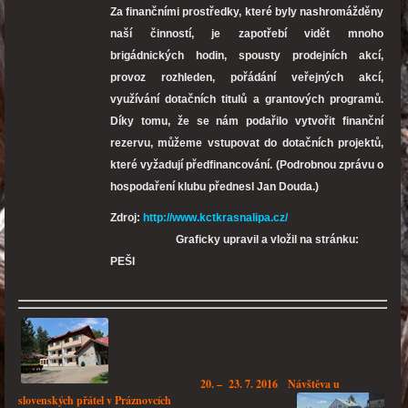
Za finančními prostředky, které byly nashromážděny
naší činností, je zapotřebí vidět mnoho
brigádnických hodin, spousty prodejních akcí,
provoz rozhleden, pořádání veřejných akcí,
využívání dotačních titulů a grantových programů.
Díky tomu, že se nám podařilo vytvořit finanční
rezervu, můžeme vstupovat do dotačních projektů,
které vyžadují předfinancování. (Podrobnou zprávu o
hospodaření klubu přednesl Jan Douda.)
Zdroj:
http://www.kctkrasnalipa.cz/
Graficky upravil a vložil na stránku:
PEŠI
20. – 23. 7. 2016 Návštěva u
slovenských přátel v Práznovcích