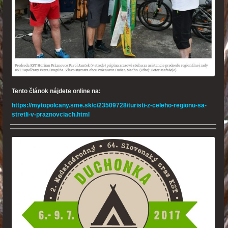
Tento článok nájdete online na:
https://mytopolcany.sme.sk/c/23509728/turisti-z-celeho-regionu-sa-
stretli-v-praznovciach.html