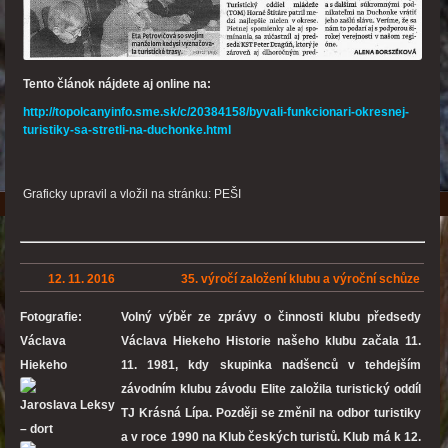
Tento článok nájdete aj online na:
http://topolcanyinfo.sme.sk/c/20384158/byvali-funkcionari-okresnej-
turistiky-sa-stretli-na-duchonke.html
Graficky upravil a vložil na stránku: PEŠI
12. 11. 2016
35. výročí založení klubu a výroční schůze
Fotografie:
Volný výběr ze zprávy o činnosti klubu předsedy
Václava
Václava Hiekeho
Historie našeho klubu začala 11.
Hiekeho
11. 1981, kdy skupinka nadšenců v tehdejším
závodním klubu závodu Elite založila turistický oddíl
Jaroslava Leksy
TJ Krásná Lípa. Později se změnil na odbor turistiky
– dort
a v roce 1990 na Klub českých turistů. Klub má k 12.