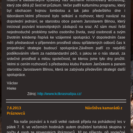
který zde dělá již šest let průzkum. Večer patřil kulturnímu programu, který
byl obohacen hojnou tombolou a tak jako předešlého dne i
táborákem.Velmi přínosné bylo setkání a rozhovor, který navázal na
dopolední jednání, se starostou obce panem Jaroslavem Blinou, který
inicioval pozvání krasnolipských zástupců na sraz. Ač sám musí řešit
nejednoduché problémy svého osobního života, svojí osobností a svým
životním krédemp řispívá ke vzájemné spolupráci. V dopoledním čase
měli předsedové v příjemném prostředí obou spřátelených odborů čas k
projednání strategie budoucí spolupráce.Závěrem patří co největší
poděkováním všem za nadstandardní péči, s jakou se o nás starali, za
srdečné prostředí a milou společnost, se kterou jsme tyto dny prožili.
Velmi si cením rozhovorů s předsedou klubu Pavlem Jančekem a panem
starostou Jaroslavem Blinou, která se zabývala především strategii další
spolupráce.
Václav
Hieke
Zdroj:
http://www.kctkrasnalipa.cz/
7.6.2013 Návštěva kamarádů z
Práznovců
Na naše pozvání a k naší velké radosti přijela na pohádkový les v
pátek 7. 6. ve večerních hodinách autem družební turistická skupina v
počtu 4 osob ze slovenských Práznovců. Již po příjezdu, při společné