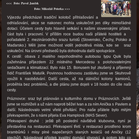
<<< Foto: Pavol Janček
Foto: Mikuláš Peterka >>>
Výjezdu předcházel tradiční kolotoč přihlašování a
odhlašování, akce se nakonec mohla uskutečnit jen díky mimořádné
dotaci. Účelem cesty bylo hlavně setkání s našimi slovenskými přáteli,
část byla i pracovní. V příštím roce budou naši přátelé hostiteli a
pořadatelé 2. mezinárodního srazu turistů (Slovensko, Čechy, Polsko a
Maďarsko.) Měli jsme možnost vidět jednotlivá místa, kde se sraz
uskuteční. Na úrovni předsedů byla dohodnuta další spolupráce.
K cestě: obava z malého nepohodlného autobusu typu Quik byla
zažehnána příjezdem 22 místného Mercedesu s polohovatelnými
sedačkami a klimatizací. Bylo nás 15. Bonusem byl zkušený a příjemný
řidič František Matulík. Povinnou hodinovou zastávku jsme ve Skuhrově
využili k naobědvání. Další cesta, až na dálniční kolony kamionů,
proběhla bez problémů, a dle plánu jsme dojeli v 18 hodin do cíle naši
cesty.
Práznovce: sraz byl plánován u kulturního domu v Práznovcích. Ještě
jsme se rozhlíželi a už nám naproti běžel Ivan a za ním Anička s Pavlem a
další. Následovalo velmi vřelé přivítání. Pro naše přátele bylo milým
překvapením, že s námi přijela Eva Hamplová (MAS Sever).
Překvapení druhé : ještě při poslední návštěvě klubovna, nyní je
přestavěna na restauraci. Překvapení třetí: v restauraci prostřeno krom
brambůrků i mísy plné napečených slaných koláčů od Aničky (12
plechů!). Následoval přípitek kvalitní domácí slivovicí, a potom kdo co