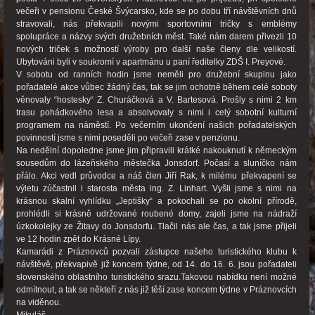
večeři v pensionu České Švýcarsko, kde se po dobu tří návštěvních dnů
stravovali, nás překvapili novými sportovními tričky s emblémy
spolupráce a názvy svých družebních měst. Také nám darem přivezli 10
nových triček s možností výroby pro další naše členy dle velikostí.
Ubytováni byli v soukromí v apartmánu u paní ředitelky ZDŠ I. Preyové.
V sobotu od ranních hodin jsme neměli pro družební skupinu jako
pořadatelé akce vůbec žádný čas, tak se jim ochotně během celé soboty
věnovaly “hostesky“ Z. Churáčková a V. Bartesová. Prošly s nimi 2 km
trasu pohádkového lesa a absolvovaly s nimi i celý sobotní kulturní
programem na náměstí. Po večerním ukončení našich pořadatelských
povinností jsme s nimi poseděli po večeři zase v penzionu.
Na nedělní dopoledne jsme jim připravili krátké nakouknutí k německým
sousedům do lázeňského městečka Jonsdorf. Počasí a sluníčko nám
přálo. Akci vedl průvodce a náš člen Jiří Rak, k milému překvapení se
výletu zúčastnil i starosta města ing. Z. Linhart. Vyšli jsme s nimi na
krásnou skalní vyhlídku „Jeptišky“ a pokochali se po okolní přírodě,
prohlédli si krásně udržované roubené domy, zajeli jsme na nádraží
úzkokolejky ze Žitavy do Jonsdorfu. Tlačil nás ale čas, a tak jsme přijeli
ve 12 hodin zpět do Krásné Lípy.
Kamarádi z Práznovců pozvali zástupce našeho turistického klubu k
návštěvě, překvapivě již koncem týdne, od 14. do 16. 6. jsou pořadateli
slovenského oblastního turistického srazu.Takovou nabídku není možné
odmítnout, a tak se někteří z nás již těší zase koncem týdne v Práznovcích
na viděnou.
Mikuláš