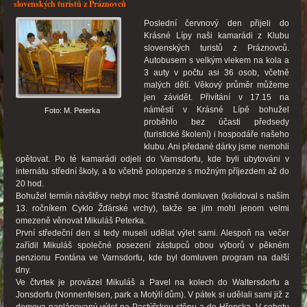
slovenských turistů z Práznovců
Poslední červnový den přijeli do
Krásné Lípy naši kamarádi z Klubu
slovenských turistů z Práznovců.
Autobusem s velkým vlekem na kola a
3 auty v počtu asi 36 osob, včetně
malých dětí. Věkový průměr můžeme
jen závidět. Přivítání v 17.15 na
náměstí v Krásné Lípě bohužel
Foto: M. Peterka
proběhlo bez účasti předsedy
(turistické školení) i hospodáře našeho
klubu. Ani předané dárky jsme nemohli
opětovat. Po té kamarádi odjeli do Varnsdorfu, kde byli ubytováni v
internátu střední školy, a to včetně polopenze s možným příjezdem až do
20 hod.
Bohužel termín návštěvy nebyl moc šťastně domluven (kolidoval s naším
13. ročníkem Cyklo Žďárské vrchy), takže se jim mohl jenom velmi
omezeně věnovat Mikuláš Peterka.
První středeční den si tedy museli udělat výlet sami. Alespoň na večer
zařídil Mikuláš společné posezení zástupců obou výborů v pěkném
penzionu Fontána ve Varnsdorfu, kde byl domluven program na další
dny.
Ve čtvrtek je provázel Mikuláš a Pavel na kolech do Waltersdorfu a
Jonsdorfu (Nonnenfelsen, park a Motýlí dům). V pátek si udělali sami již z
domova naplánovaný výlet na Pastýřskou stěnu a do Hřenska. V sobotu