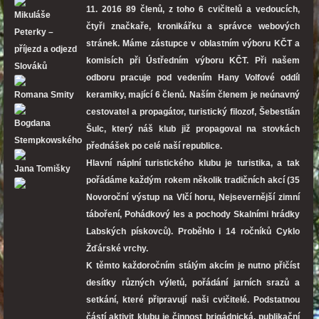
11. 2016 89 členů, z toho 6 cvičitelů a vedoucích,
Mikuláše
čtyři značkaře, kronikářku a správce webových
Peterky –
stránek. Máme zástupce v oblastním výboru KČT a
příjezd a odjezd
komisích při Ústředním výboru KČT. Při našem
Slováků
odboru pracuje pod vedením Hany Volfové oddíl
Romana Smity
keramiky, mající 6 členů. Naším členem je neúnavný
cestovatel a propagátor, turistický filozof, Šebestián
Bogdana
Šulc, který náš klub již propagoval na stovkách
Stempkowského
přednášek po celé naší republice.
Hlavní náplní turistického klubu je turistika, a tak
Jana Tomišky
pořádáme každým rokem několik tradičních akcí (35
Novoroční výstup na Vlčí horu, Nejsevernější zimní
táboření, Pohádkový les a pochody Skalními hrádky
Labských pískovců). Proběhlo i 14 ročníků Cyklo
Žďárské vrchy.
K těmto každoročním stálým akcím je nutno přičíst
desítky různých výletů, pořádání jarních srazů a
setkání, které připravují naši cvičitelé. Podstatnou
částí aktivit klubu je činnost brigádnická, publikační