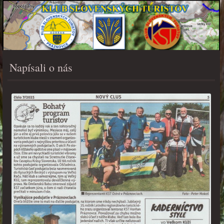
Napísali o nás
PONUKA