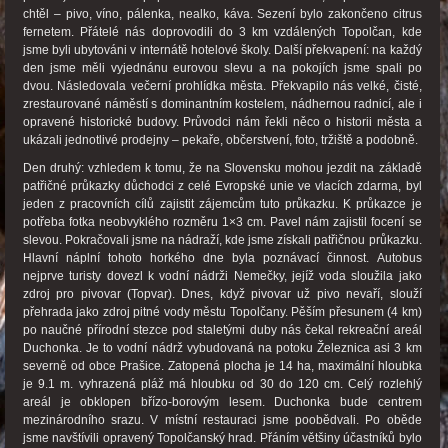
chtěl – pivo, víno, pálenka, nealko, káva. Sezení bylo zakončeno citrus
fernetem. Přátelé nás doprovodili do 3 km vzdálených Topolčan, kde
jsme byli ubytováni v internátě hotelové školy. Další překvapení: na každý
den jsme měli vyjednánu eurovou slevu a na pokojích jsme spali po
dvou. Následovala večerní prohlídka města. Překvapilo nás velké, čisté,
zrestaurované náměstí s dominantním kostelem, nádhernou radnicí, ale i
opravené historické budovy. Průvodci nám řekli něco o historii města a
ukázali jednotlivé prodejny – pekaře, občerstvení, foto, tržiště a podobně.
Den druhý: vzhledem k tomu, že na Slovensku mohou jezdit na základě
patřičné průkazky důchodci z celé Evropské unie ve vlacích zdarma, byl
jeden z pracovních cílů zajistit zájemcům tuto průkazku. K průkazce je
potřeba fotka neobvyklého rozměru 1×3 cm. Pavel nám zajistil focení se
slevou. Pokračovali jsme na nádraží, kde jsme získali patřičnou průkazku.
Hlavní náplní tohoto horkého dne byla poznávací činnost. Autobus
nejprve turisty dovezl k vodní nádrži Nemečky, jejíž voda sloužila jako
zdroj pro pivovar (Topvar). Dnes, když pivovar už pivo nevaří, slouží
přehrada jako zdroj pitné vody městu Topolčany. Pěším přesunem (4 km)
po naučné přírodní stezce pod staletými duby nás čekal rekreační areál
Duchonka. Je to vodní nádrž vybudovaná na potoku Železnica asi 3 km
severně od obce Prašice. Zatopená plocha je 14 ha, maximální hloubka
je 9.1 m. vyhrazená pláž má hloubku od 30 do 120 cm. Celý rozlehlý
areál je obklopen břízo-borovým lesem. Duchonka bude centrem
mezinárodního srazu. V místní restauraci jsme poobědvali. Po oběde
jsme navštívili opravený Topolčanský hrad. Přáním většiny účastníků bylo