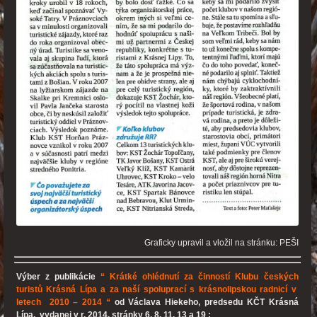
Graficky upravil a vložil na stránku: PEŠI
Výber z publikácie
“
Krátké ohlédnutí za činností Klubu českých
turistů Krásná Lípa a za naší spoluprací s krásnolipskou radnicí v
letech 2010 – 2014 “
od Václava Hiekeho, predsedu KČT Krásná
Lípa, vydanej v r. 2014, stránky 6, 8, 11, 13 a 19 :