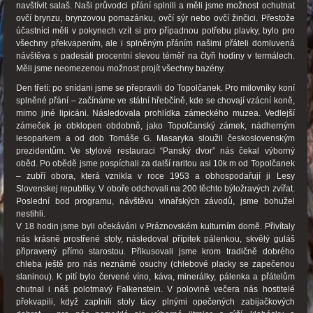
navštívit salaš. Naši průvodci přání splnili a měli jsme možnost ochutnat
ovčí brynzu, brynzovou pomazánku, ovčí sýr nebo ovčí žinčici. Přestože
účastníci měli v pokynech vzít si pro případnou potřebu plavky, bylo pro
všechny překvapením, ale i splněným přáním našimi přáteli domluvená
návštěva s padesáti procentní slevou téměř na čtyři hodiny v termálech.
Měli jsme neomezenou možnost projít všechny bazény.
Den třetí: po snídani jsme se přepravili do Topolčanek. Pro milovníky koní
splněné přání – začínáme ve státní hřebčíně, kde se chovají vzácní koně,
mimo jiné lipicáni. Následovala prohlídka zámeckého muzea. Vedlejší
zámeček je obklopen obdobně, jako Topolčanský zámek, nádherným
lesoparkem a od dob Tomáše G. Masaryka sloužil československým
prezidentům. Ve stylové restauraci “Panský dvor” nás čekal výborný
oběd. Po obědě jsme pospíchali za další raritou asi 10k m od Topolčanek
– zubří obora, která vznikla v roce 1953 a obhospodařují ji Lesy
Slovenskej republiky. V oboře odchovali na 200 těchto býložravých zvířat.
Poslední bod programu, návštěvu vinařských závodů, jsme bohužel
nestihli.
V 18 hodin jsme byli očekáváni v Práznovském kulturním domě. Přivítaly
nás krásně prostřené stoly, následoval přípitek pálenkou, skvělý guláš
připravený přímo starostou. Přikusovali jsme krom tradičně dobrého
chleba ještě pro nás neznámé osuchy (chlebové placky se zapečenou
slaninou). K pití bylo červené víno, káva, minerálky, pálenka a přátelům
chutnal i náš polotmavý Falkenstein. V polovině večera nás hostitelé
překvapili, když zaplnili stoly tácy plnými opečených zabijačkových