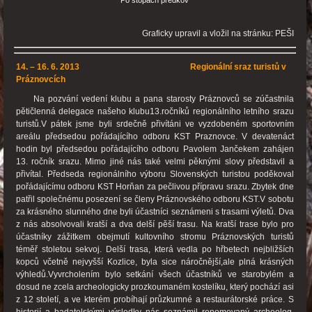
Graficky upravil a vložil na stránku: PEŠI
14. – 16. 6. 2013 Regionální sraz turistů v
Práznovcích
Na pozvání vedení klubu a pana starosty Práznovců se zúčastnila
pětičlenná delegace našeho klubu13.ročníků regionálního letního srazu
turistů.V pátek jsme byli srdečně přivítáni ve vyzdobeném sportovním
areálu předsedou pořádajícího odboru KST Praznovce. V devatenáct
hodin byl předsedou pořádajícího odboru Pavolem Jančekem zahájen
13. ročník srazu. Mimo jiné nás také velmi pěknými slovy představil a
přivítal. Předseda regionálního výboru Slovenských turistou poděkoval
pořádajícímu odboru KST Horňan za pečlivou přípravu srazu. Zbytek dne
patřil společnému posezení se členy Práznovského odboru KST.V sobotu
za krásného slunného dne byli účastníci seznámeni s trasami výletů. Dva
z nás absolvovali kratší a dva delší pěší trasu. Na kratší trase bylo pro
účastníky zážitkem obejmutí kultovního stromu Práznovských turistů
téměř stoletou sekvoj. Delší trasa, která vedla po hřbetech nejbližších
kopců včetně nejvyšší Kozlice, byla sice náročnější,ale plná krásných
výhledů.Vyvrcholením bylo setkání všech účastníků ve starobylém a
dosud ne zcela archeologicky prozkoumaném kostelíku, který pochází asi
z 12 století, a ve kterém probíhají průzkumné a restaurátorské práce. S
historií a badatelskými výsledky nás seznámil renomovaný archeolog,