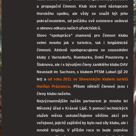
a propagační činnost. Klub sice není nástupcem
Horského spolku, ale vždy se snažil být jeho
pokračovatelem, od počátku své existence usiloval
o obnovu odkazu našich předchůdců.
Slovo “spolupráce” znamená pro činnost klubu
velmi mnoho jak v turistice, tak i brigádnické
činnosti. Aktivně spolupracujeme se sousedními
kluby z Varnsdorfu, Rumburku, Dolní Poustevny a
Šluknova, ale i s bývalými členy zaniklého klubu DAV
Neustadt im Sachsen, s klubem PTSM Lubań (již 20
let) a
od roku 2011 se Slovenským klubem turistů
Horňan Práznovce
. Přitom někteří členové jsou i
členy klubu našeho.
Nejvýznamnějším naším partnerem je mnoho let
Městský úřad v Krásné Lípě. S pomocí technických
služeb města uskutečňujeme většinu akcí pro
veřejnost, jejichž zajištění by bylo nad síly klubu, ale i
mnohé brigády. V příštím roce to bude zejména