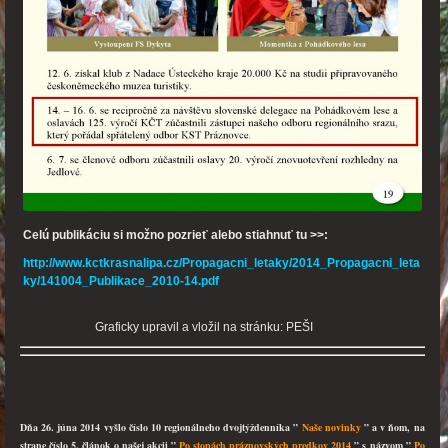
Celú publikáciu si možno pozrieť alebo stiahnuť tu >>:
http://www.kctkrasnalipa.cz/Propagacni_letaky/2014_Propagacni_leta
ky/141004_Publikace_2010-14.pdf
Graficky upravil a vložil na stránku: PEŠI
Dňa 26. júna 2014 vyšlo číslo 10 regionálneho dvojtýždenníka ”
Naše novinky
” a v ňom, na
strane číslo 5, článok o našej akcii ”
Po stopách práznovských predkov 2014
” s názvom ”
Po