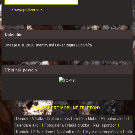
> www.pulitzer.sk <
Kalendár
Dnes je 8. 8. 2026, meniny má Oskar, zajtra Ľubomíra
Už si nás pozrelo
PONUKA PRE MOBILNÉ TELEFÓNY
I
Domov
I
Všetko dôležité o nás
I
História klubu
I
Aktuálne akcie
I
Kalendáre akcií
I
Fotogaléria
I
Naša družba
I
Naši sponzori
I
I
Kontakt
I
2 % z dane
I
Napísali o nás
I
My v mikroregiónoch
I
Info