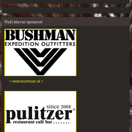
Naši hlavní sponzori
> www.bushman.sk <