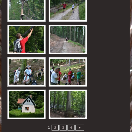
1
2
3
4
►