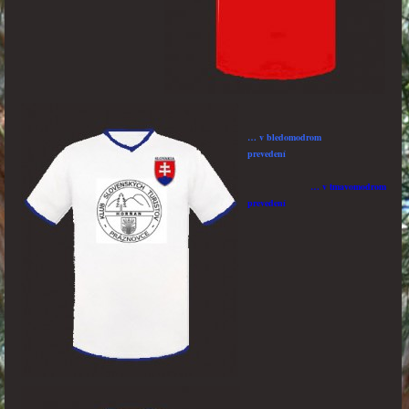
… v bledomodrom
prevedení
… v tmavomodrom
prevedení