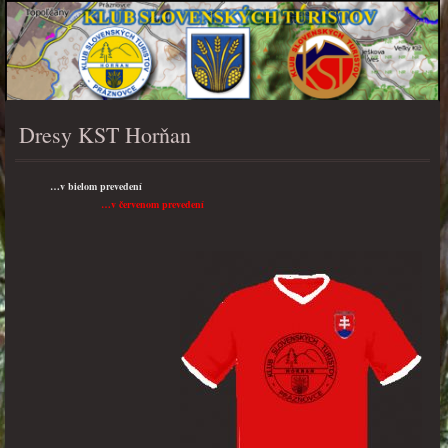
Dresy KST Horňan
PONUKA
…v bielom prevedení
…v červenom prevedení