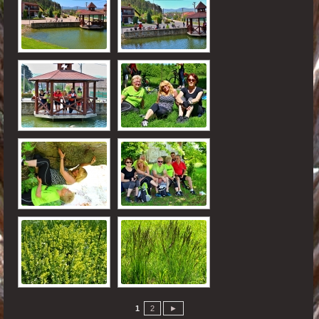
1
2
►