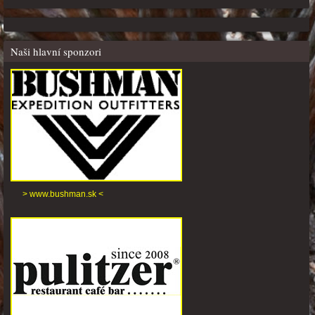
Naši hlavní sponzori
> www.bushman.sk <