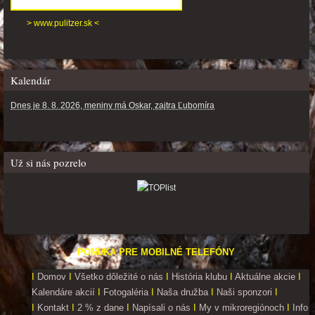
> www.pulitzer.sk <
Kalendár
Dnes je 8. 8. 2026, meniny má Oskar, zajtra Ľubomíra
Už si nás pozrelo
PONUKA PRE MOBILNÉ TELEFÓNY
I
Domov
I
Všetko dôležité o nás
I
História klubu
I
Aktuálne akcie
I
Kalendáre akcií
I
Fotogaléria
I
Naša družba
I
Naši sponzori
I
I
Kontakt
I
2 % z dane
I
Napísali o nás
I
My v mikroregiónoch
I
Info