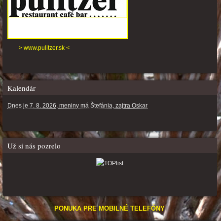
> www.pulitzer.sk <
Kalendár
Dnes je 7. 8. 2026, meniny má Štefánia, zajtra Oskar
Už si nás pozrelo
PONUKA PRE MOBILNÉ TELEFÓNY