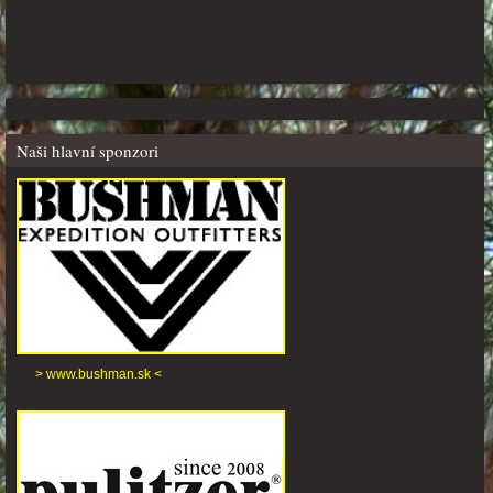
Naši hlavní sponzori
> www.bushman.sk <