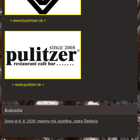
> www.bushman.sk <
> www.pulitzer.sk <
Kalendár
Dnes je 6. 8. 2026, meniny má Jozefína, zajtra Štefánia