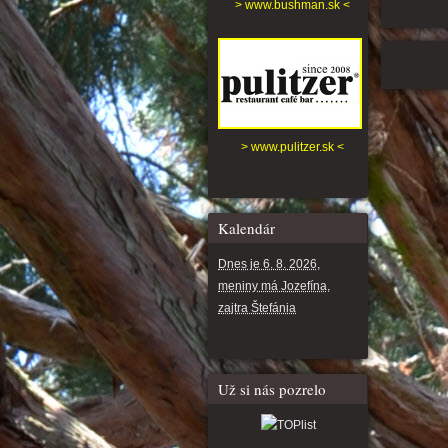
> www.bushman.sk <
> www.pulitzer.sk <
Kalendár
Dnes je 6. 8. 2026,
meniny má Jozefína,
zajtra Štefánia
Už si nás pozrelo