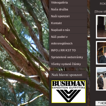
Videogaléria
ROK
Naša družba
[Show sl
Naši sponzori
Kontakt
Napísali o nás
Náš podiel v
mikroregiónoch
INFO z RR KST TO
Spriatelené webstránky
Všetky vydané články
Naši hlavní sponzori