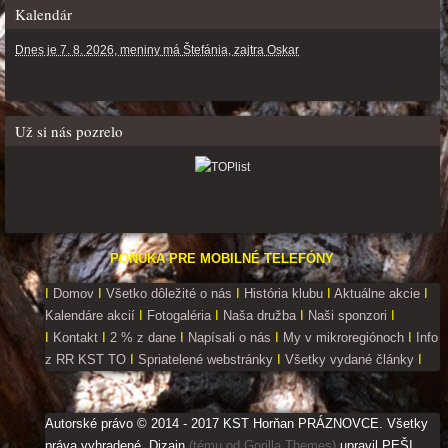
Kalendár
Dnes je 7. 8. 2026, meniny má Štefánia, zajtra Oskar
Už si nás pozrelo
PONUKA PRE MOBILNÉ TELEFÓNY
I
Domov
I
Všetko dôležité o nás
I
História klubu
I
Aktuálne akcie
I
Kalendáre akcií
I
Fotogaléria
I
Naša družba
I
Naši sponzori
I
I
Kontakt
I
2 % z dane
I
Napísali o nás
I
My v mikroregiónoch
I
Info
z RR KST TO
I
Spriatelené webstránky
I
Všetky vydané články
I
Autorské právo © 2014 - 2017 KST Horňan PRÁZNOVCE. Všetky
práva vyhradené. Dizajn
(tému od Gorilla Themes)
upravil PEŠI.