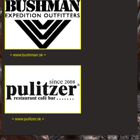
> www.bushman.sk <
> www.pulitzer.sk <