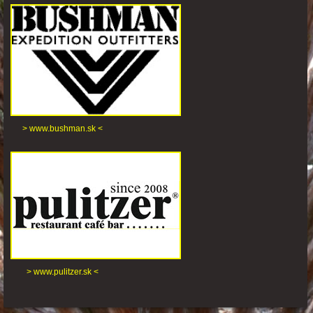
> www.bushman.sk <
> www.pulitzer.sk <