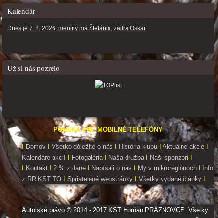
Kalendár
Dnes je 7. 8. 2026, meniny má Štefánia, zajtra Oskar
Už si nás pozrelo
PONUKA PRE MOBILNÉ TELEFÓNY
I
Domov
I
Všetko dôležité o nás
I
História klubu
I
Aktuálne akcie
I
Kalendáre akcií
I
Fotogaléria
I
Naša družba
I
Naši sponzori
I
I
Kontakt
I
2 % z dane
I
Napísali o nás
I
My v mikroregiónoch
I
Info
z RR KST TO
I
Spriatelené webstránky
I
Všetky vydané články
I
Autorské právo © 2014 - 2017 KST Horňan PRÁZNOVCE. Všetky