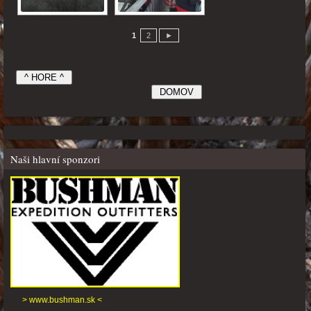
1
2
►
Naši hlavní sponzori
> www.bushman.sk <