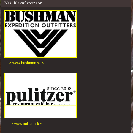
Naši hlavní sponzori
> www.bushman.sk <
> www.pulitzer.sk <