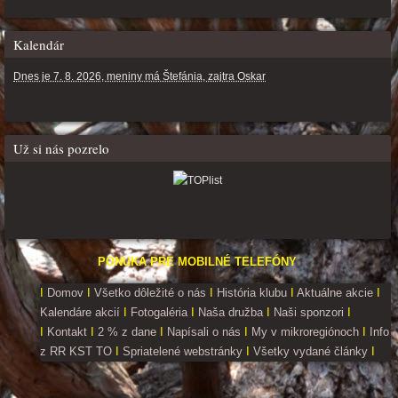
Kalendár
Dnes je 7. 8. 2026, meniny má Štefánia, zajtra Oskar
Už si nás pozrelo
PONUKA PRE MOBILNÉ TELEFÓNY
I
Domov
I
Všetko dôležité o nás
I
História klubu
I
Aktuálne akcie
I
Kalendáre akcií
I
Fotogaléria
I
Naša družba
I
Naši sponzori
I
I
Kontakt
I
2 % z dane
I
Napísali o nás
I
My v mikroregiónoch
I
Info
z RR KST TO
I
Spriatelené webstránky
I
Všetky vydané články
I