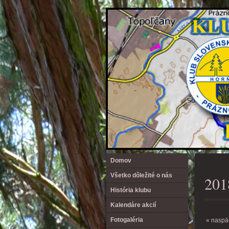
Domov
Všetko dôležité o nás
201
História klubu
Kalendáre akcií
Fotogaléria
« naspä