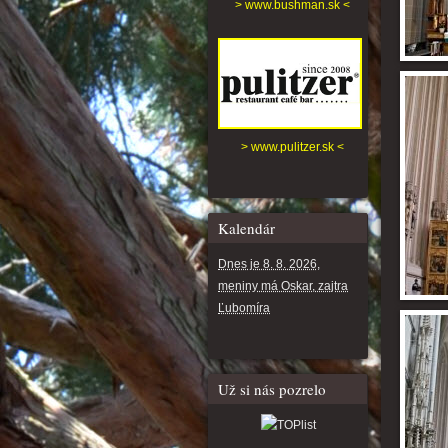
> www.bushman.sk <
> www.pulitzer.sk <
Kalendár
Dnes je 8. 8. 2026,
meniny má Oskar, zajtra
Ľubomíra
Už si nás pozrelo