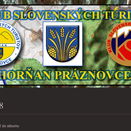
8
ť do albumu