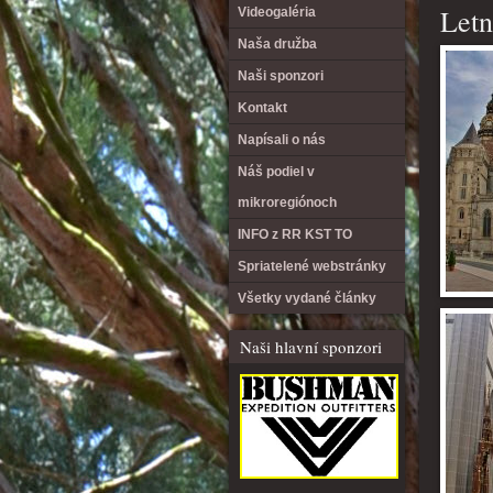
Letn
Videogaléria
Naša družba
Naši sponzori
Kontakt
Napísali o nás
Náš podiel v
mikroregiónoch
INFO z RR KST TO
Spriatelené webstránky
Všetky vydané články
Naši hlavní sponzori