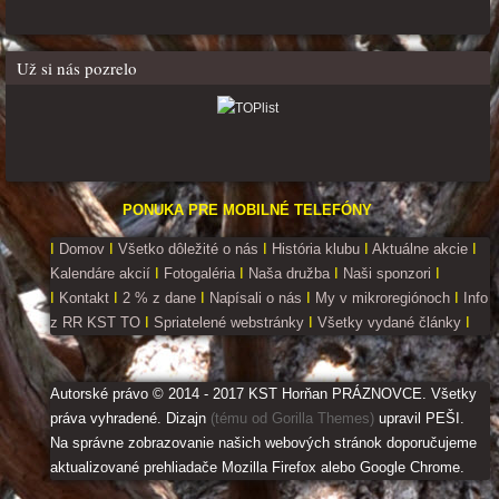
Už si nás pozrelo
PONUKA PRE MOBILNÉ TELEFÓNY
I
Domov
I
Všetko dôležité o nás
I
História klubu
I
Aktuálne akcie
I
Kalendáre akcií
I
Fotogaléria
I
Naša družba
I
Naši sponzori
I
I
Kontakt
I
2 % z dane
I
Napísali o nás
I
My v mikroregiónoch
I
Info
z RR KST TO
I
Spriatelené webstránky
I
Všetky vydané články
I
Autorské právo © 2014 - 2017 KST Horňan PRÁZNOVCE. Všetky
práva vyhradené. Dizajn
(tému od Gorilla Themes)
upravil PEŠI.
Na správne zobrazovanie našich webových stránok doporučujeme
aktualizované prehliadače Mozilla Firefox alebo Google Chrome.