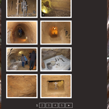
1
2
3
4
5
►