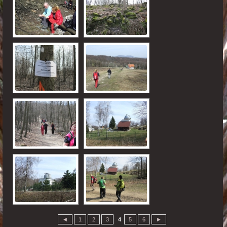
◄
1
2
3
4
5
6
►