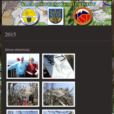
2015
PONUKA
[Show slideshow]