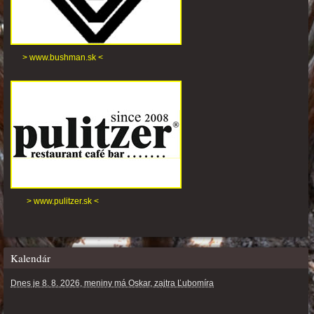
> www.bushman.sk <
> www.pulitzer.sk <
Kalendár
Dnes je 8. 8. 2026, meniny má Oskar, zajtra Ľubomíra