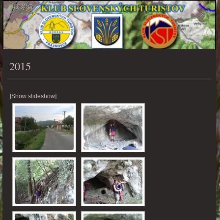
2015
PONUKA
[Show slideshow]